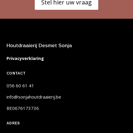
Stel hier uw vraag
Houtdraaierij Desmet Sonja
Privacyverklaring
CONTACT
056 60 61 41
info@sonjahoutdraaierij.be
BE0676173736
ADRES